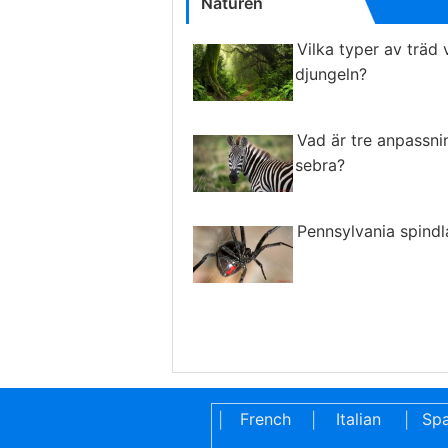
Naturen
Vilka typer av träd 
djungeln?
Vad är tre anpassni
sebra?
Pennsylvania spindl
French
Italian
Spa
|
|
|