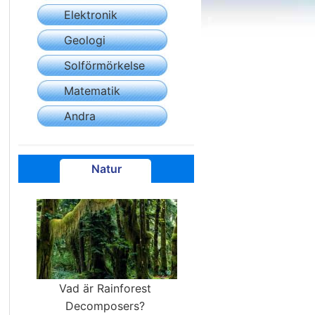
Elektronik
Geologi
Solförmörkelse
Matematik
Andra
Natur
Vad är Rainforest
Decomposers?