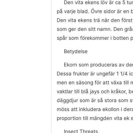
Den vita ekens löv är ca 5 tu
på varje blad. Övre sidor är en
Den vita ekens trä när den först 
som ger den sitt namn. Den grå
spår som förekommer i botten p
Betydelse
Ekorn som produceras av den v
Dessa frukter är ungefär 1 1/4 
men en säsong för att växa till 
vaktlar till blå jays och kråko
däggdjur som är så stora som s
möss att inkludera ekollon i dera
proportion till mängden vita ek e
Insect Threats