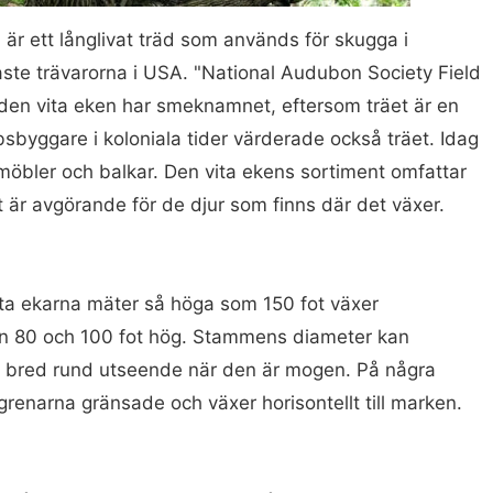
 är ett långlivat träd som används för skugga i
aste trävarorna i USA. "National Audubon Society Field
 den vita eken har smeknamnet, eftersom träet är en
ibsbyggare i koloniala tider värderade också träet. Idag
 möbler och balkar. Den vita ekens sortiment omfattar
t är avgörande för de djur som finns där det växer.
ita ekarna mäter så höga som 150 fot växer
an 80 och 100 fot hög. Stammens diameter kan
en bred rund utseende när den är mogen. På några
 grenarna gränsade och växer horisontellt till marken.