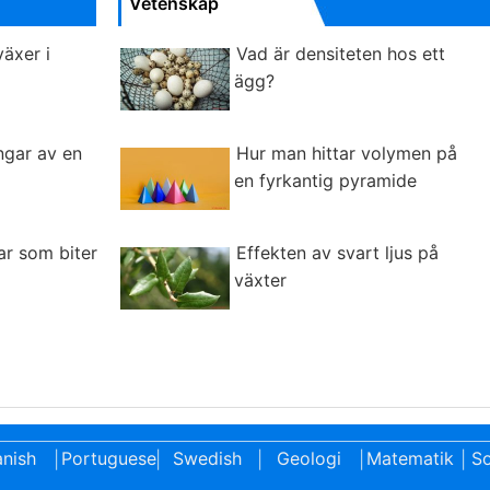
Vetenskap
växer i
Vad är densiteten hos ett
ägg?
ngar av en
Hur man hittar volymen på
en fyrkantig pyramide
ar som biter
Effekten av svart ljus på
växter
nish
Portuguese
Swedish
Geologi
Matematik
So
|
|
|
|
|