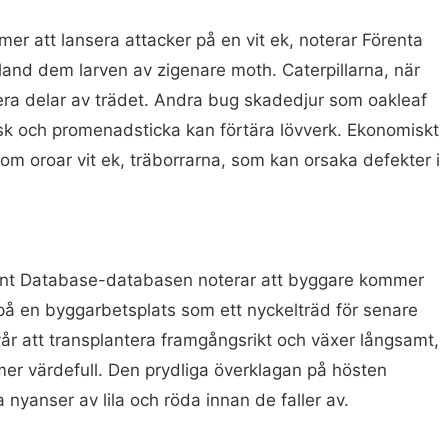
er att lansera attacker på en vit ek, noterar Förenta
bland dem larven av zigenare moth. Caterpillarna, när
liera delar av trädet. Andra bug skadedjur som oakleaf
sk och promenadsticka kan förtära lövverk. Ekonomiskt
som oroar vit ek, träborrarna, som kan orsaka defekter i
lant Database-databasen noterar att byggare kommer
k på en byggarbetsplats som ett nyckelträd för senare
år att transplantera framgångsrikt och växer långsamt,
 mer värdefull. Den prydliga överklagan på hösten
a nyanser av lila och röda innan de faller av.