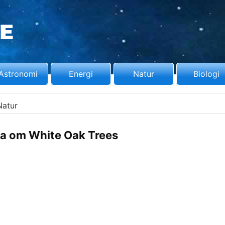
Astronomi
Energi
Natur
Biologi
Natur
a om White Oak Trees