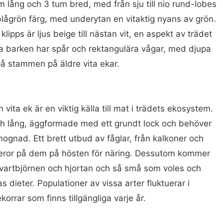
m lång och 3 tum bred, med från sju till nio rund-lobes
 blågrön färg, med underytan en vitaktig nyans av grön.
klipps är ljus beige till nästan vit, en aspekt av trädet
a barken har spår och rektangulära vågar, med djupa
å stammen på äldre vita ekar.
ita ek är en viktig källa till mat i trädets ekosystem.
ich lång, äggformade med ett grundt lock och behöver
mognad. Ett brett utbud av fåglar, från kalkoner och
r, beror på dem på hösten för näring. Dessutom kommer
vartbjörnen och hjortan och så små som voles och
s dieter. Populationer av vissa arter fluktuerar i
korrar som finns tillgängliga varje år.