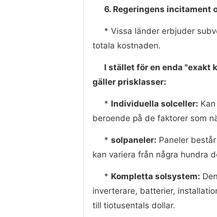
6. Regeringens incitament o
* Vissa länder erbjuder subv
totala kostnaden.
I stället för en enda "exakt
gäller prisklasser:
*
Individuella solceller:
Kan v
beroende på de faktorer som n
*
solpaneler:
Paneler består v
kan variera från några hundra dol
*
Kompletta solsystem:
Den 
inverterare, batterier, installati
till tiotusentals dollar.