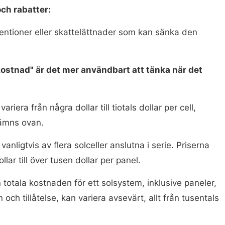
ch rabatter:
entioner eller skattelättnader som kan sänka den
 kostnad" är det mer användbart att tänka när det
ariera från några dollar till tiotals dollar per cell,
ämns ovan.
anligtvis av flera solceller anslutna i serie. Priserna
lar till över tusen dollar per panel.
totala kostnaden för ett solsystem, inklusive paneler,
on och tillåtelse, kan variera avsevärt, allt från tusentals