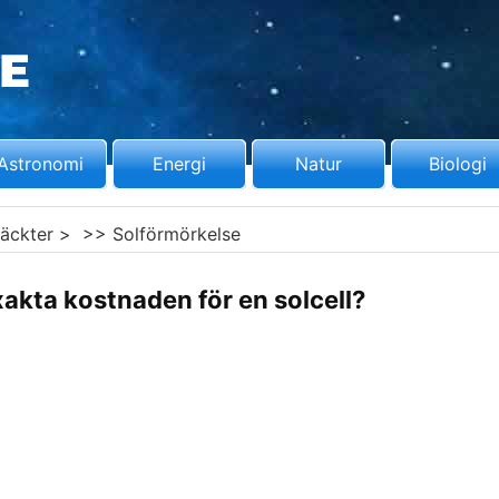
Astronomi
Energi
Natur
Biologi
äckter
> >>
Solförmörkelse
xakta kostnaden för en solcell?