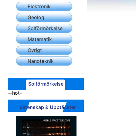
Elektronik
Geologi
Solförmörkelse
Matematik
Övrigt
Nanoteknik
Solförmörkelse
--hot-
Vetenskap & Upptäckter