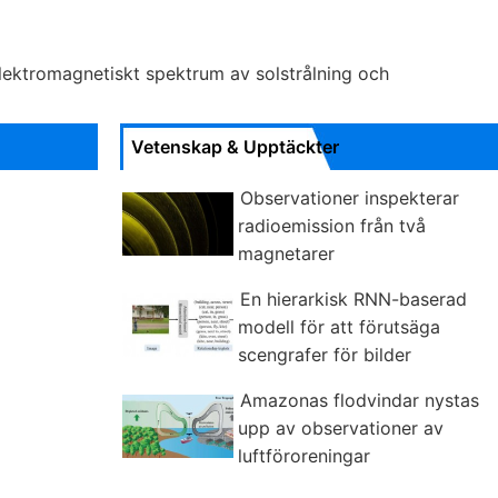
elektromagnetiskt spektrum av solstrålning och
Vetenskap & Upptäckter
Observationer inspekterar
radioemission från två
magnetarer
En hierarkisk RNN-baserad
modell för att förutsäga
scengrafer för bilder
Amazonas flodvindar nystas
upp av observationer av
luftföroreningar