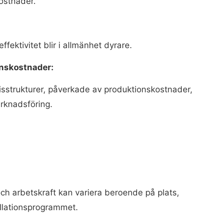
kostnader.
ffektivitet blir i allmänhet dyrare.
onskostnader:
 prisstrukturer, påverkade av produktionskostnader,
rknadsföring.
och arbetskraft kan variera beroende på plats,
allationsprogrammet.