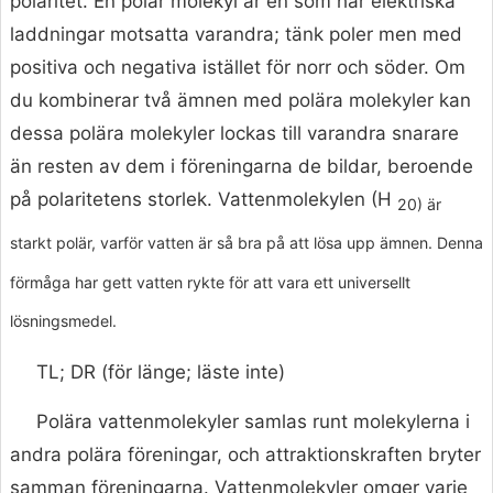
polaritet. En polär molekyl är en som har elektriska
laddningar motsatta varandra; tänk poler men med
positiva och negativa istället för norr och söder. Om
du kombinerar två ämnen med polära molekyler kan
dessa polära molekyler lockas till varandra snarare
än resten av dem i föreningarna de bildar, beroende
på polaritetens storlek. Vattenmolekylen (H
20) är
starkt polär, varför vatten är så bra på att lösa upp ämnen. Denna
förmåga har gett vatten rykte för att vara ett universellt
lösningsmedel.
TL; DR (för länge; läste inte)
Polära vattenmolekyler samlas runt molekylerna i
andra polära föreningar, och attraktionskraften bryter
samman föreningarna. Vattenmolekyler omger varje