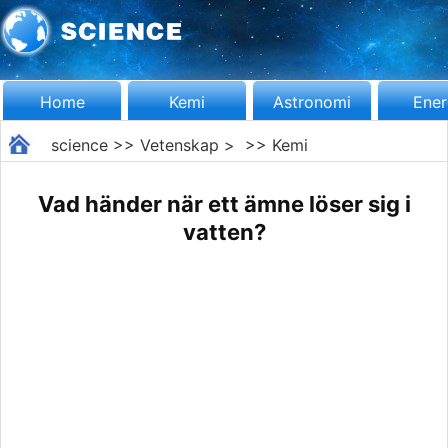
Home
Kemi
Astronomi
Ener
science
>>
Vetenskap
> >>
Kemi
Vad händer när ett ämne löser sig i
vatten?