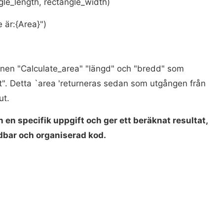
gle_length, rectangle_width)
 är:{Area}")
ionen "Calculate_area" "längd" och "bredd" som
". Detta `area 'returneras sedan som utgången från
ut.
 en specifik uppgift och ger ett beräknat resultat,
ndbar och organiserad kod.