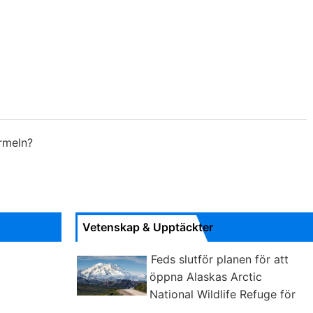
rmeln?
Vetenskap & Upptäckter
Feds slutför planen för att
öppna Alaskas Arctic
National Wildlife Refuge för
oljeborrning