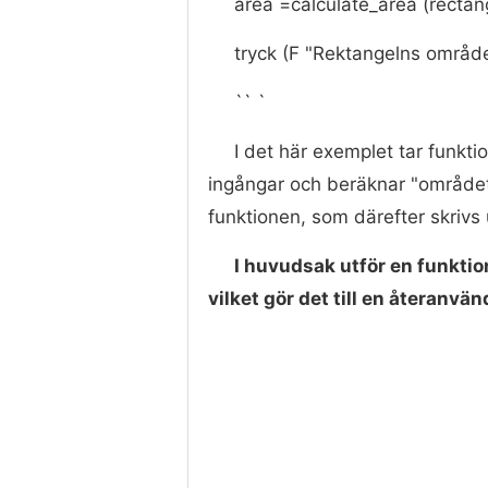
area =calculate_area (rectan
tryck (F "Rektangelns område
`` `
I det här exemplet tar funkt
ingångar och beräknar "området
funktionen, som därefter skrivs 
I huvudsak utför en funktion
vilket gör det till en återanvä