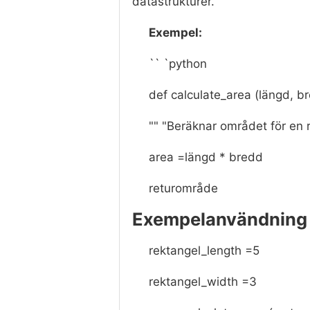
datastrukturer.
Exempel:
`` `python
def calculate_area (längd, b
"" "Beräknar området för en r
area =längd * bredd
returområde
Exempelanvändning
rektangel_length =5
rektangel_width =3