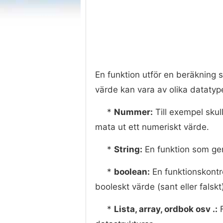
En funktion utför en beräkning s
värde kan vara av olika datatyp
*
Nummer:
Till exempel skul
mata ut ett numeriskt värde.
*
String:
En funktion som gen
*
boolean:
En funktionskontro
booleskt värde (sant eller falskt
*
Lista, array, ordbok osv .:
F