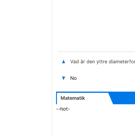
Vad är den yttre diameterfo
No
Matematik
--hot-