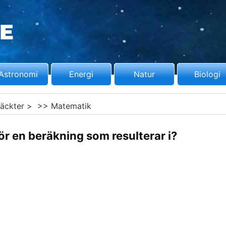
Astronomi
Energi
Natur
Biologi
äckter
> >>
Matematik
ör en beräkning som resulterar i?