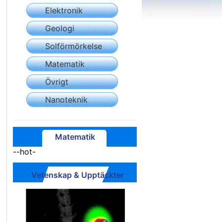
Elektronik
Geologi
Solförmörkelse
Matematik
Övrigt
Nanoteknik
Matematik
--hot-
Vetenskap & Upptäckter