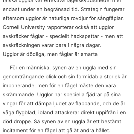
falska ugglor var effektiva fågelskyddsmedel men
endast under en begränsad tid. Strategin fungerar
eftersom ugglor är naturliga rovdjur för sångfåglar.
Cornell University rapporterar också att ugglor
avskräcker fåglar - speciellt hackspettar - men att
avskräckningen varar bara i några dagar.
Ugglor är dödliga, men fåglar är smarta
För en människa, synen av en uggla med sin
genomträngande blick och sin formidabla storlek är
imponerande, men för en fågel måste den vara
skrämmande. Ugglor har speciella fjädrar på sina
vingar för att dämpa ljudet av flappande, och de är
våga flygblad, ibland attackerar direkt uppifrån i en
död droppe. Så synen av en uggla är ett bestämt
incitament för en fågel att gå åt andra hållet.