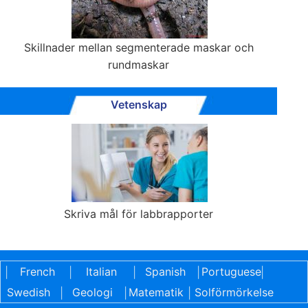
Skillnader mellan segmenterade maskar och
rundmaskar
Vetenskap
Skriva mål för labbrapporter
French
Italian
Spanish
Portuguese
|
|
|
|
|
Swedish
Geologi
Matematik
Solförmörkelse
|
|
|