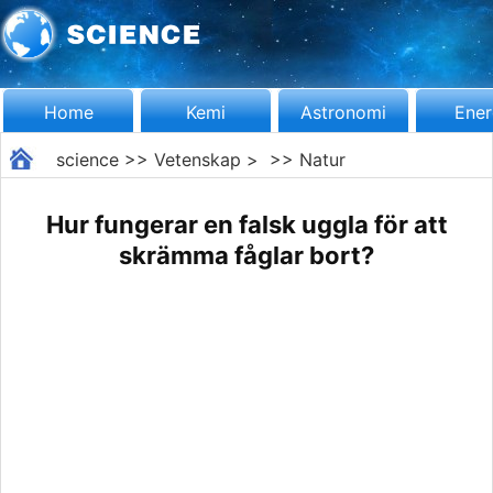
Home
Kemi
Astronomi
Ener
science
>>
Vetenskap
> >>
Natur
Hur fungerar en falsk uggla för att
skrämma fåglar bort?