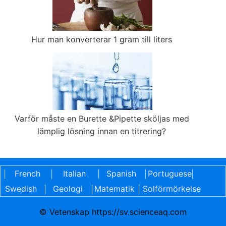
Hur man konverterar 1 gram till liters
Varför måste en Burette &Pipette sköljas med
lämplig lösning innan en titrering?
French
Italian
Spanish
Portuguese
|
|
|
|
|
Swedish
Geologi
Matematik
Solförmörkelse
|
|
|
© Vetenskap https://sv.scienceaq.com