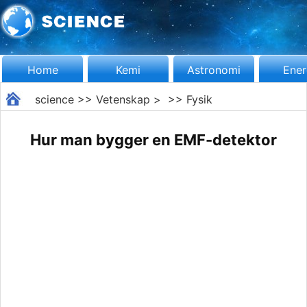
Home
Kemi
Astronomi
Ener
science
>>
Vetenskap
> >>
Fysik
Hur man bygger en EMF-detektor