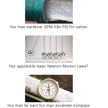
Hur man beräknar GPM från PSI för vatten
Hur upptäckte Isaac Newton Motion Laws?
Hur man lär barn hur man använder kompass