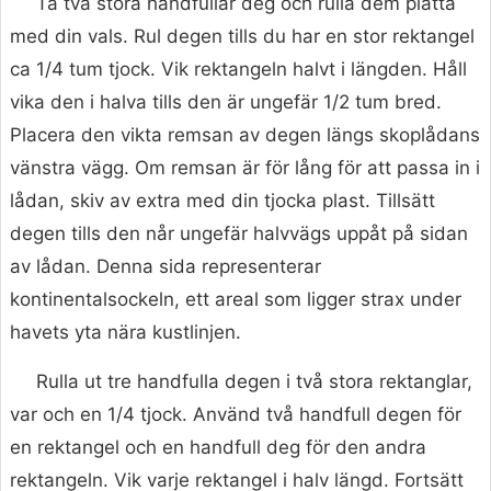
Ta två stora handfullar deg och rulla dem platta
med din vals. Rul degen tills du har en stor rektangel
ca 1/4 tum tjock. Vik rektangeln halvt i längden. Håll
vika den i halva tills den är ungefär 1/2 tum bred.
Placera den vikta remsan av degen längs skoplådans
vänstra vägg. Om remsan är för lång för att passa in i
lådan, skiv av extra med din tjocka plast. Tillsätt
degen tills den når ungefär halvvägs uppåt på sidan
av lådan. Denna sida representerar
kontinentalsockeln, ett areal som ligger strax under
havets yta nära kustlinjen.
Rulla ut tre handfulla degen i två stora rektanglar,
var och en 1/4 tjock. Använd två handfull degen för
en rektangel och en handfull deg för den andra
rektangeln. Vik varje rektangel i halv längd. Fortsätt