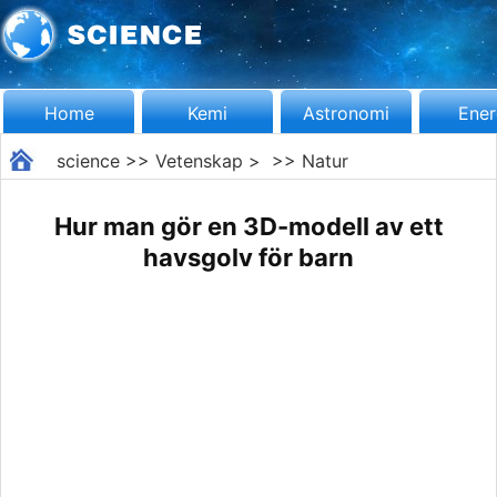
Home
Kemi
Astronomi
Ener
science
>>
Vetenskap
> >>
Natur
Hur man gör en 3D-modell av ett
havsgolv för barn