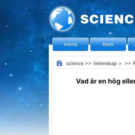
Home
Kemi
science
>>
Vetenskap
> >>
Vad är en hög elle