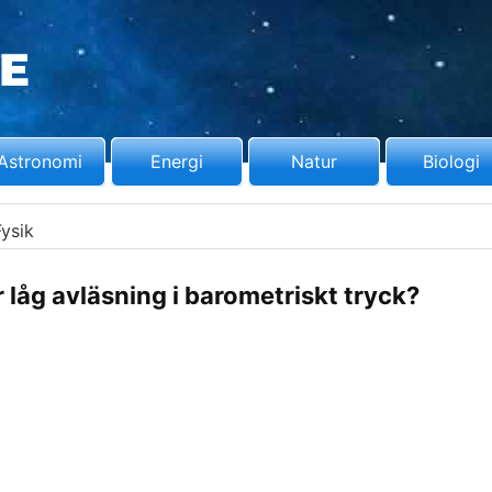
Astronomi
Energi
Natur
Biologi
Fysik
r låg avläsning i barometriskt tryck?