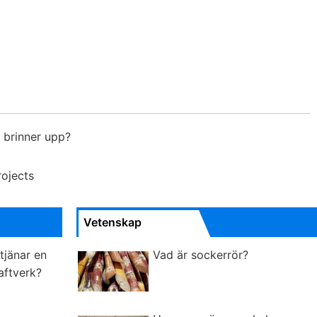
 brinner upp?
rojects
Vetenskap
tjänar en
Vad är sockerrör?
aftverk?