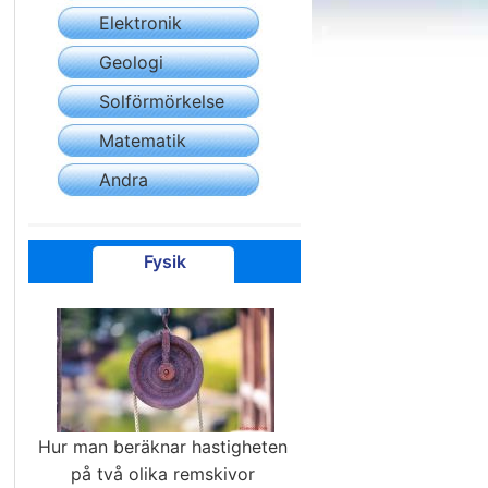
Elektronik
Geologi
Solförmörkelse
Matematik
Andra
Fysik
Hur man beräknar hastigheten
på två olika remskivor