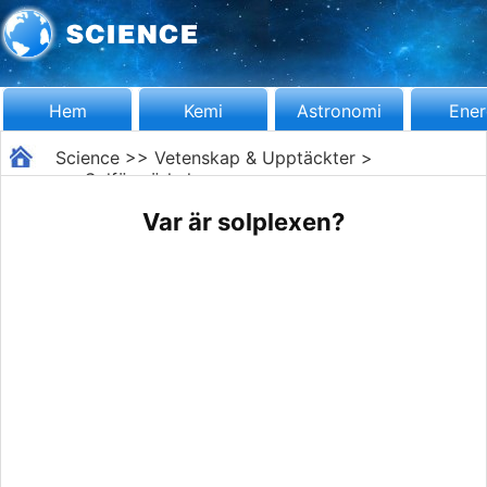
Hem
Kemi
Astronomi
Ener
Science
>>
Vetenskap & Upptäckter
>
>>
Solförmörkelse
Var är solplexen?