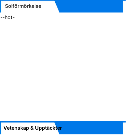
Solförmörkelse
--hot-
Vetenskap & Upptäckter