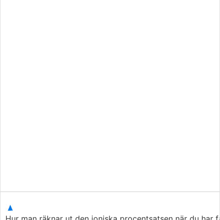
Hur man räknar ut den joniska procentsatsen när du har fåt