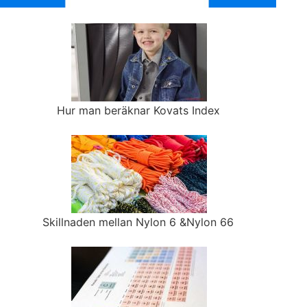
Hur man beräknar Kovats Index
Skillnaden mellan Nylon 6 &Nylon 66