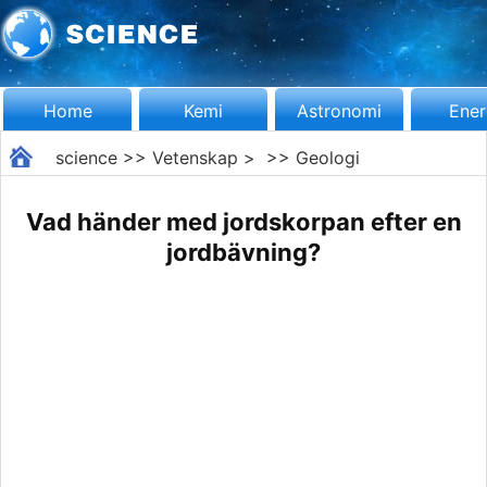
Home
Kemi
Astronomi
Ener
science
>>
Vetenskap
> >>
Geologi
Vad händer med jordskorpan efter en
jordbävning?