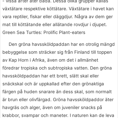
- vissa arter äter båda. Dessa olika grupper kallas
växtätare respektive köttätare. Växtätare i havet kan
vara reptiler, fiskar eller däggdjur. Några av dem ger
mat till köttätande eller allätande rovdjur i djupet.
Green Sea Turtles: Prolific Plant-eaters
Den gröna havssköldpaddan har en otrolig mängd
bebyggelse som sträcker sig från Finland till toppen
av Kap Horn i Afrika, även om det i allmänhet
föredrar tropiska och subtropiska vatten. Den gröna
havssköldpaddan har ett brett, slätt skal eller
snäckskal och är uppkallad efter den grönaktiga
färgen på huden snarare än dess skal, som normalt
är brun eller olivfärgad. Gröna havssköldpaddor äter
havgräs och alger, även om juveniler snacks på
krabbor, svampar och maneter. I naturen kan de leva