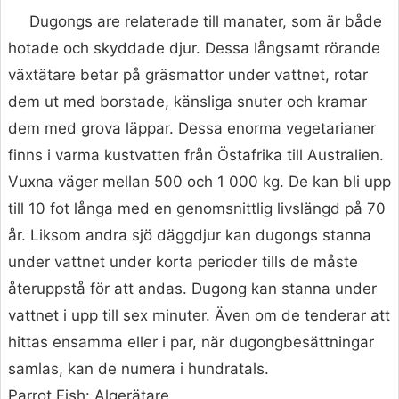
Dugongs are relaterade till manater, som är både
hotade och skyddade djur. Dessa långsamt rörande
växtätare betar på gräsmattor under vattnet, rotar
dem ut med borstade, känsliga snuter och kramar
dem med grova läppar. Dessa enorma vegetarianer
finns i varma kustvatten från Östafrika till Australien.
Vuxna väger mellan 500 och 1 000 kg. De kan bli upp
till 10 fot långa med en genomsnittlig livslängd på 70
år. Liksom andra sjö däggdjur kan dugongs stanna
under vattnet under korta perioder tills de måste
återuppstå för att andas. Dugong kan stanna under
vattnet i upp till sex minuter. Även om de tenderar att
hittas ensamma eller i par, när dugongbesättningar
samlas, kan de numera i hundratals.
Parrot Fish: Algerätare