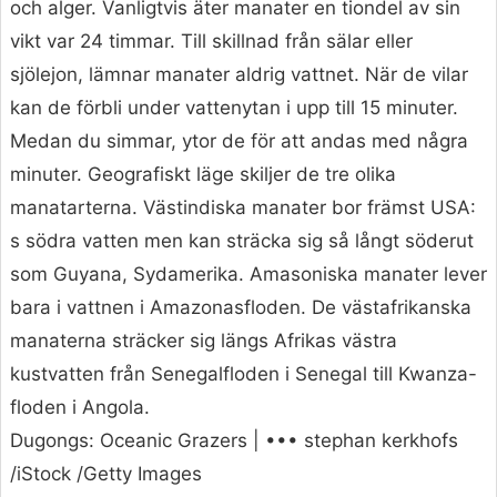
och alger. Vanligtvis äter manater en tiondel av sin
vikt var 24 timmar. Till skillnad från sälar eller
sjölejon, lämnar manater aldrig vattnet. När de vilar
kan de förbli under vattenytan i upp till 15 minuter.
Medan du simmar, ytor de för att andas med några
minuter. Geografiskt läge skiljer de tre olika
manatarterna. Västindiska manater bor främst USA:
s södra vatten men kan sträcka sig så långt söderut
som Guyana, Sydamerika. Amasoniska manater lever
bara i vattnen i Amazonasfloden. De västafrikanska
manaterna sträcker sig längs Afrikas västra
kustvatten från Senegalfloden i Senegal till Kwanza-
floden i Angola.
Dugongs: Oceanic Grazers | ••• stephan kerkhofs
/iStock /Getty Images