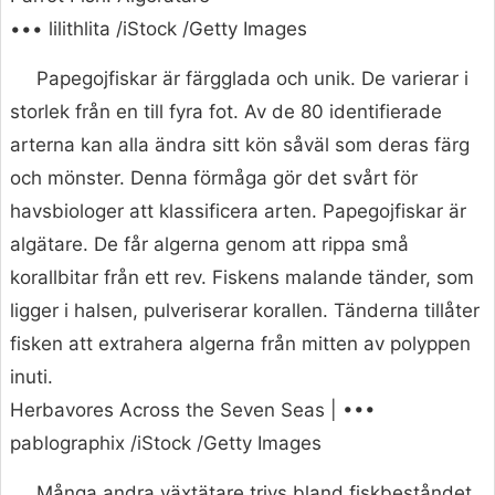
••• lilithlita /iStock /Getty Images
Papegojfiskar är färgglada och unik. De varierar i
storlek från en till fyra fot. Av de 80 identifierade
arterna kan alla ändra sitt kön såväl som deras färg
och mönster. Denna förmåga gör det svårt för
havsbiologer att klassificera arten. Papegojfiskar är
algätare. De får algerna genom att rippa små
korallbitar från ett rev. Fiskens malande tänder, som
ligger i halsen, pulveriserar korallen. Tänderna tillåter
fisken att extrahera algerna från mitten av polyppen
inuti.
Herbavores Across the Seven Seas | •••
pablographix /iStock /Getty Images
Många andra växtätare trivs bland fiskbeståndet.