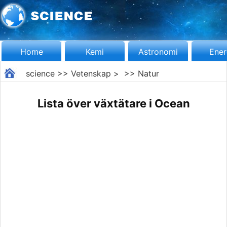
Home
Kemi
Astronomi
Ener
science
>>
Vetenskap
> >>
Natur
Lista över växtätare i Ocean