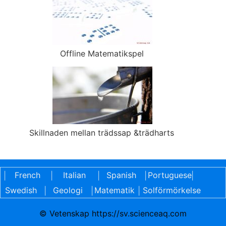
Offline Matematikspel
Skillnaden mellan trädssap &trädharts
French
Italian
Spanish
Portuguese
|
|
|
|
|
Swedish
Geologi
Matematik
Solförmörkelse
|
|
|
© Vetenskap https://sv.scienceaq.com