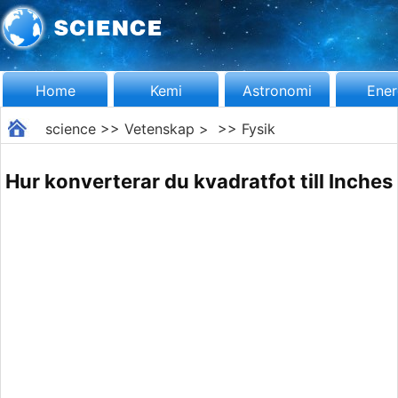
Home
Kemi
Astronomi
Ener
science
>>
Vetenskap
> >>
Fysik
Hur konverterar du kvadratfot till Inches