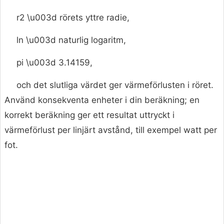
r2 \u003d rörets yttre radie,
ln \u003d naturlig logaritm,
pi \u003d 3.14159,
och det slutliga värdet ger värmeförlusten i röret.
Använd konsekventa enheter i din beräkning; en
korrekt beräkning ger ett resultat uttryckt i
värmeförlust per linjärt avstånd, till exempel watt per
fot.