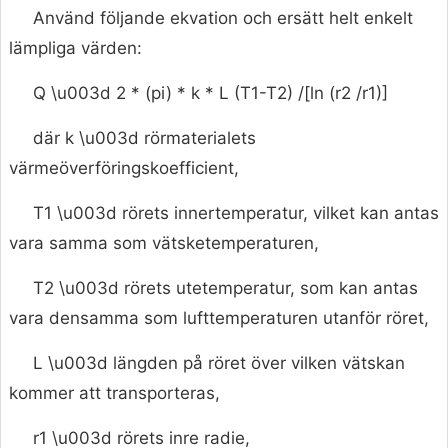
Använd följande ekvation och ersätt helt enkelt
lämpliga värden:
Q \u003d 2 * (pi) * k * L (T1-T2) /[ln (r2 /r1)]
där k \u003d rörmaterialets
värmeöverföringskoefficient,
T1 \u003d rörets innertemperatur, vilket kan antas
vara samma som vätsketemperaturen,
T2 \u003d rörets utetemperatur, som kan antas
vara densamma som lufttemperaturen utanför röret,
L \u003d längden på röret över vilken vätskan
kommer att transporteras,
r1 \u003d rörets inre radie,