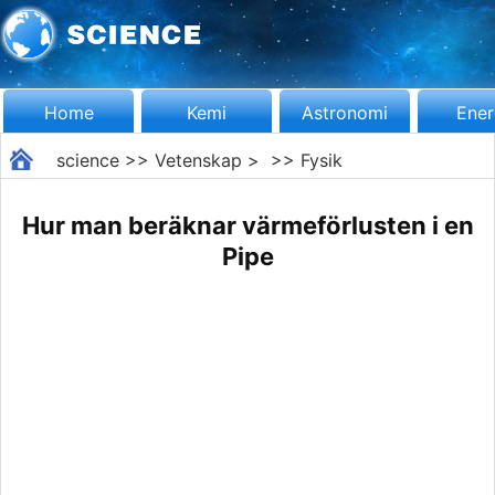
Home
Kemi
Astronomi
Ener
science
>>
Vetenskap
> >>
Fysik
Hur man beräknar värmeförlusten i en
Pipe