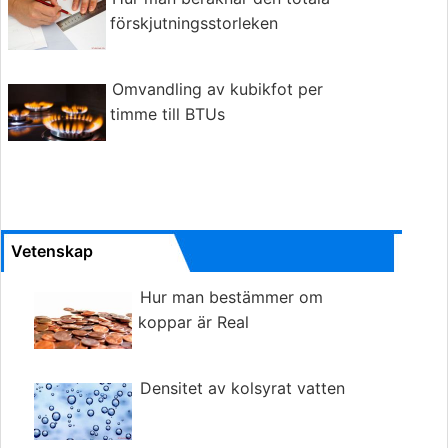
förskjutningsstorleken
Omvandling av kubikfot per
timme till BTUs
Vetenskap
Hur man bestämmer om
koppar är Real
Densitet av kolsyrat vatten