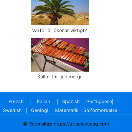
Varför är ökenar viktigt?
Källor för ljudenergi
French
Italian
Spanish
Portuguese
|
|
|
|
|
Swedish
Geologi
Matematik
Solförmörkelse
|
|
|
© Vetenskap https://sv.scienceaq.com