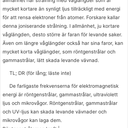
allmänhet har strålning med våglängder som är
mycket kortare än synligt ljus tillräckligt med energi
för att rensa elektroner från atomer. Forskare kallar
denna joniserande strålning. I allmänhet, ju kortare
våglängden, desto större är faran för levande saker.
Även om längre våglängder också har sina faror, kan
mycket korta våglängder, som röntgenstrålar och
gammastrålar, lätt skada levande vävnad.
TL; DR (för lång; läste inte)
De farligaste frekvenserna för elektromagnetisk
energi är röntgenstrålar, gammastrålar, ultraviolett
ljus och mikrovågor. Röntgenstrålar, gammastrålar
och UV-ljus kan skada levande vävnader och
mikrovågor kan laga dem.