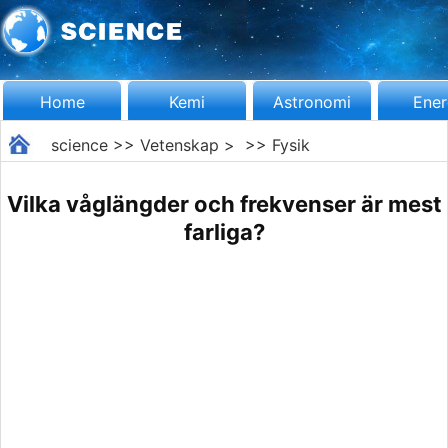
Home
Kemi
Astronomi
Ener
science
>>
Vetenskap
> >>
Fysik
Vilka våglängder och frekvenser är mest
farliga?