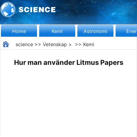
Home
Kemi
Astronomi
Ener
science
>>
Vetenskap
> >>
Kemi
Hur man använder Litmus Papers