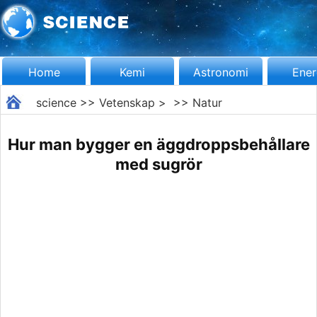
Home
Kemi
Astronomi
Ener
science
>>
Vetenskap
> >>
Natur
Hur man bygger en äggdroppsbehållare
med sugrör