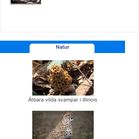
Natur
Ätbara vilda svampar i Illinois