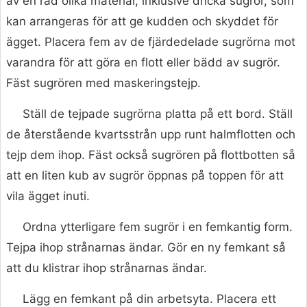
av en rad olika material, inklusive dricka sugrör, som
kan arrangeras för att ge kudden och skyddet för
ägget. Placera fem av de fjärdedelade sugrörna mot
varandra för att göra en flott eller bädd av sugrör.
Fäst sugrören med maskeringstejp.
Ställ de tejpade sugrörna platta på ett bord. Ställ
de återstående kvartsstrån upp runt halmflotten och
tejp dem ihop. Fäst också sugrören på flottbotten så
att en liten kub av sugrör öppnas på toppen för att
vila ägget inuti.
Ordna ytterligare fem sugrör i en femkantig form.
Tejpa ihop strånarnas ändar. Gör en ny femkant så
att du klistrar ihop strånarnas ändar.
Lägg en femkant på din arbetsyta. Placera ett