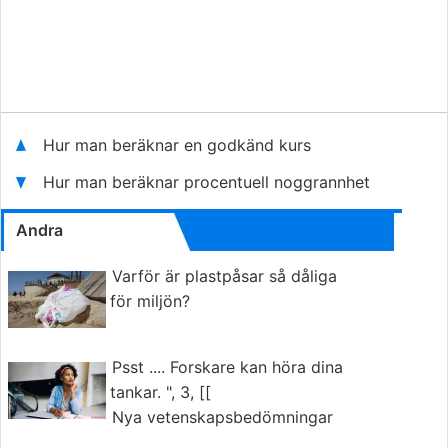
Hur man beräknar en godkänd kurs
Hur man beräknar procentuell noggrannhet
Andra
Varför är plastpåsar så dåliga
för miljön?
Psst .... Forskare kan höra dina
tankar. ", 3, [[
Nya vetenskapsbedömningar
ger en helt ny betydelse för att "tänka högt."