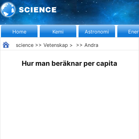
Home
Kemi
Astronomi
Ener
science
>>
Vetenskap
> >>
Andra
Hur man beräknar per capita