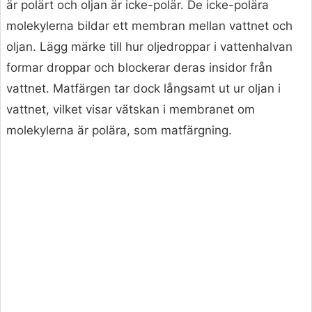
är polärt och oljan är icke-polär. De icke-polära
molekylerna bildar ett membran mellan vattnet och
oljan. Lägg märke till hur oljedroppar i vattenhalvan
formar droppar och blockerar deras insidor från
vattnet. Matfärgen tar dock långsamt ut ur oljan i
vattnet, vilket visar vätskan i membranet om
molekylerna är polära, som matfärgning.