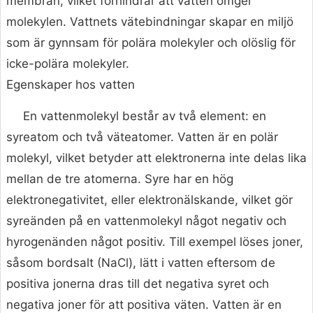
membran, vilket förhindrar att vatten omger
molekylen. Vattnets vätebindningar skapar en miljö
som är gynnsam för polära molekyler och olöslig för
icke-polära molekyler.
Egenskaper hos vatten
En vattenmolekyl består av två element: en
syreatom och två väteatomer. Vatten är en polär
molekyl, vilket betyder att elektronerna inte delas lika
mellan de tre atomerna. Syre har en hög
elektronegativitet, eller elektronälskande, vilket gör
syreänden på en vattenmolekyl något negativ och
hyrogenänden något positiv. Till exempel löses joner,
såsom bordsalt (NaCl), lätt i vatten eftersom de
positiva jonerna dras till det negativa syret och
negativa joner för att positiva väten. Vatten är en