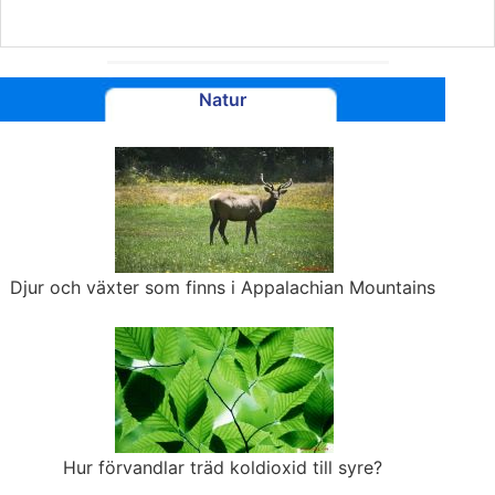
Natur
Djur och växter som finns i Appalachian Mountains
Hur förvandlar träd koldioxid till syre?