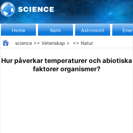
Home
Kemi
Astronomi
Ener
science
>>
Vetenskap
> >>
Natur
Hur påverkar temperaturer och abiotiska
faktorer organismer?