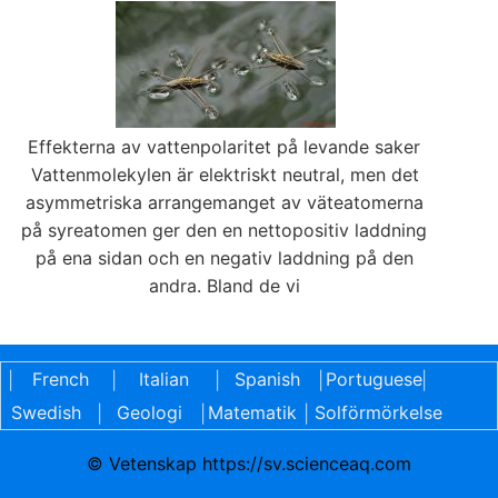
Effekterna av vattenpolaritet på levande saker
Vattenmolekylen är elektriskt neutral, men det
asymmetriska arrangemanget av väteatomerna
på syreatomen ger den en nettopositiv laddning
på ena sidan och en negativ laddning på den
andra. Bland de vi
French
Italian
Spanish
Portuguese
|
|
|
|
|
Swedish
Geologi
Matematik
Solförmörkelse
|
|
|
© Vetenskap https://sv.scienceaq.com