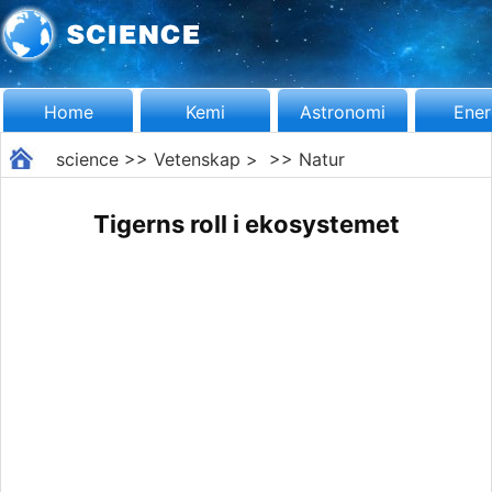
Home
Kemi
Astronomi
Ener
science
>>
Vetenskap
> >>
Natur
Tigerns roll i ekosystemet