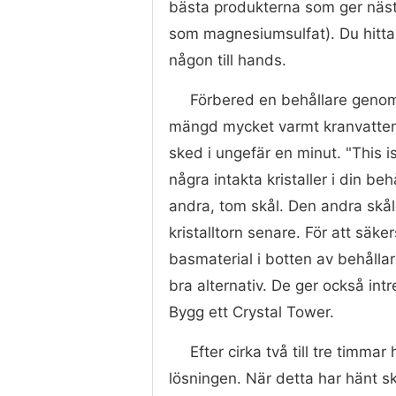
bästa produkterna som ger näst
som magnesiumsulfat). Du hittar 
någon till hands.
Förbered en behållare genom
mängd mycket varmt kranvatten. 
sked i ungefär en minut. "This i
några intakta kristaller i din beh
andra, tom skål. Den andra skå
kristalltorn senare. För att säk
basmaterial i botten av behållare
bra alternativ. De ger också int
Bygg ett Crystal Tower.
Efter cirka två till tre timma
lösningen. När detta har hänt sk