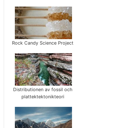
Rock Candy Science Project
Distributionen av fossil och
plattektektonikteori