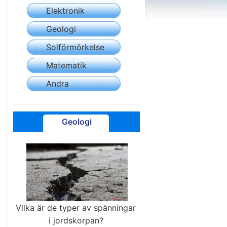
Elektronik
Geologi
Solförmörkelse
Matematik
Andra
Geologi
Vilka är de typer av spänningar
i jordskorpan?