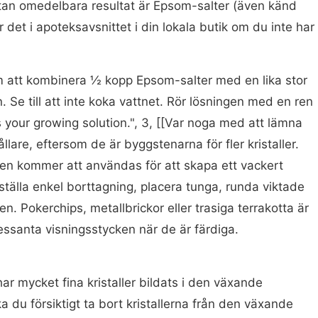
an omedelbara resultat är Epsom-salter (även känd
det i apoteksavsnittet i din lokala butik om du inte har
 att kombinera ½ kopp Epsom-salter med en lika stor
Se till att inte koka vattnet. Rör lösningen med en ren
s your growing solution.", 3, [[Var noga med att lämna
ållare, eftersom de är byggstenarna för fler kristaller.
len kommer att användas för att skapa ett vackert
erställa enkel borttagning, placera tunga, runda viktade
n. Pokerchips, metallbrickor eller trasiga terrakotta är
ressanta visningsstycken när de är färdiga.
r har mycket fina kristaller bildats i den växande
a du försiktigt ta bort kristallerna från den växande