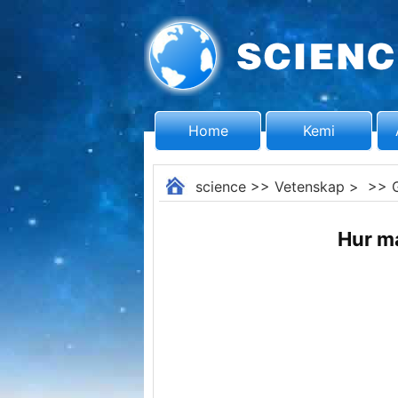
Home
Kemi
science
>>
Vetenskap
> >>
Hur ma