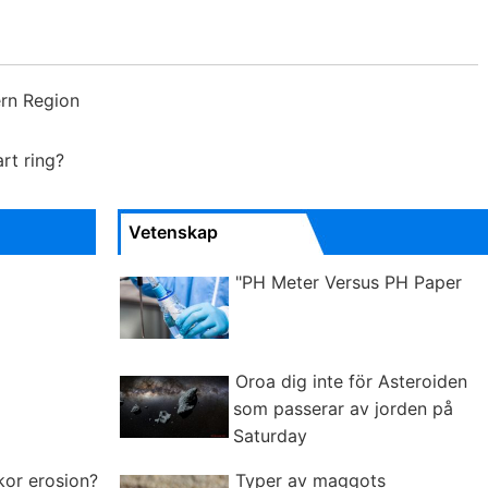
ern Region
rt ring?
Vetenskap
"PH Meter Versus PH Paper
Oroa dig inte för Asteroiden
som passerar av jorden på
Saturday
kor erosion?
Typer av maggots